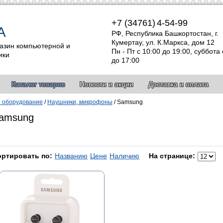
+7 (34761)
4-54-99
А
РФ, Республика Башкортостан, г.
Кумертау, ул. К.Маркса, дом 12
азин компьютерной и
Пн - Пт с 10:00 до 19:00, суббота 
ики
до 17:00
Каталог товаров
Новости и акции
Доставка и оплата
 оборудование
/
Наушники, микрофоны
/
Samsung
amsung
ортировать по:
Названию
Цене
Наличию
На странице: