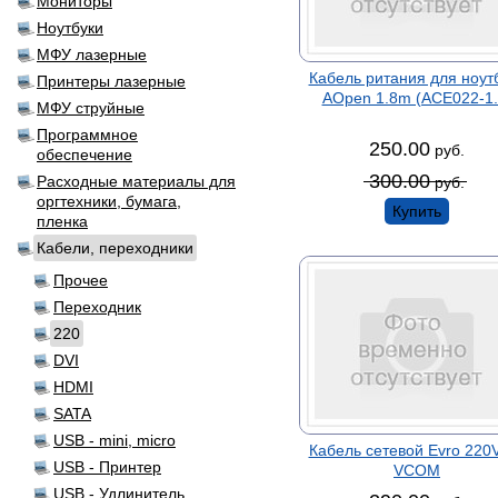
Мониторы
Ноутбуки
МФУ лазерные
Кабель ритания для ноут
Принтеры лазерные
AOpen 1.8m (ACE022-1.
МФУ струйные
Программное
250.00
руб.
обеспечение
300.00
Расходные материалы для
руб.
оргтехники, бумага,
Купить
пленка
Кабели, переходники
Прочее
Переходник
220
DVI
HDMI
SATA
USB - mini, micro
Кабель сетевой Evro 220
USB - Принтер
VCOM
USB - Удлинитель