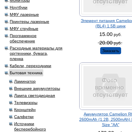
Мониторы
Ноутбуки
МФУ лазерные
Элемент питания Camelio
Принтеры лазерные
(BL4) 1.5B цинк
МФУ струйные
15.00
руб.
Программное
обеспечение
20.00
руб.
Расходные материалы для
Заказать
оргтехники, бумага,
пленка
Кабели, переходники
Бытовая техника
Ламинатор
Внешние аккумуляторы
Лампа светодиодная
Телевизоры
Кронштейн
Аккумулятор Camelion R
Салфетки
2600mAh (1.2В, 2500mAh)
Источники
Size "AA"
бесперебойного