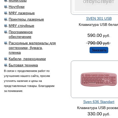
Мониторы
Ноутбуки
МФУ лазерные
SVEN 301 USB
Принтеры лазерные
Клавиатура USB бела
МФУ струйные
Программное
590.00
руб.
обеспечение
790.00
Расходные материалы для
руб.
оргтехники, бумага,
Заказать
пленка
Кабели, переходники
Бытовая техника
В связи с продолжением работ по
улучшению нашего сайта, просим
уточнять наличие и цены на
представленные товары. Благодарим
за понимание.
Sven 636 Standart
Клавиатура USB розов
330.00
руб.