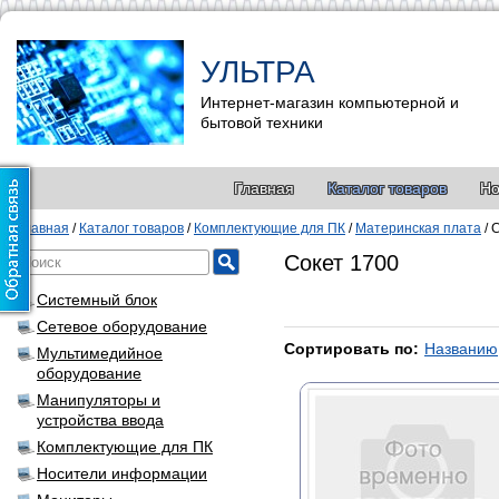
УЛЬТРА
Интернет-магазин компьютерной и
бытовой техники
Главная
Каталог товаров
Но
Главная
/
Каталог товаров
/
Комплектующие для ПК
/
Материнская плата
/
С
Сокет 1700
Системный блок
Сетевое оборудование
Сортировать по:
Названию
Мультимедийное
оборудование
Манипуляторы и
устройства ввода
Комплектующие для ПК
Носители информации