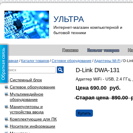
УЛЬТРА
Интернет-магазин компьютерной и
бытовой техники
Главная
Каталог товаров
Но
Главная
/
Каталог товаров
/
Сетевое оборудование
/
Адаптеры Wi-Fi
/
D-Lin
D-Link DWA-131
Адаптер WiFi - USB, 2.4 ГГц,
Системный блок
Сетевое оборудование
Цена
690.00
руб.
Мультимедийное
Старая цена
890.00
оборудование
Манипуляторы и
устройства ввода
Купить
Комплектующие для ПК
Носители информации