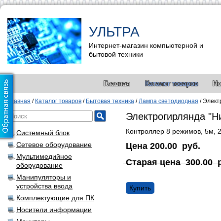
УЛЬТРА
Интернет-магазин компьютерной и
бытовой техники
Главная
Каталог товаров
Но
Главная
/
Каталог товаров
/
Бытовая техника
/
Лампа светодиодная
/
Элект
Электрогирлянда "Н
Контроллер 8 режимов, 5м, 
Системный блок
Сетевое оборудование
Цена
200.00
руб.
Мультимедийное
Старая цена
300.00
оборудование
Манипуляторы и
устройства ввода
Купить
Комплектующие для ПК
Носители информации