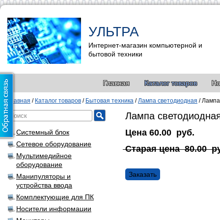
УЛЬТРА
Интернет-магазин компьютерной и
бытовой техники
Главная
Каталог товаров
Но
Главная
/
Каталог товаров
/
Бытовая техника
/
Лампа светодиодная
/
Лампа
Лампа светодиодная
Цена
60.00
руб.
Системный блок
Сетевое оборудование
Старая цена
80.00
р
Мультимедийное
оборудование
Заказать
Манипуляторы и
устройства ввода
Комплектующие для ПК
Носители информации