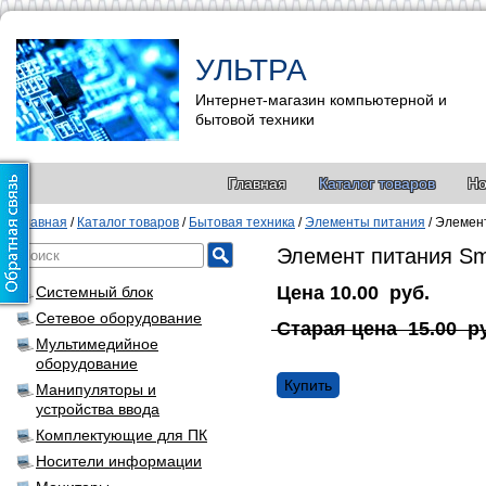
УЛЬТРА
Интернет-магазин компьютерной и
бытовой техники
Главная
Каталог товаров
Но
Главная
/
Каталог товаров
/
Бытовая техника
/
Элементы питания
/
Элемент
Элемент питания Sm
Цена
10.00
руб.
Системный блок
Сетевое оборудование
Старая цена
15.00
р
Мультимедийное
оборудование
Купить
Манипуляторы и
устройства ввода
Комплектующие для ПК
Носители информации