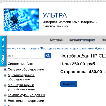
УЛЬТРА
Интернет-магазин компьютерной и
бытовой техники
Главная
Каталог товаров
Но
Главная
/
Каталог товаров
/
Расходные материалы для оргтехники, бумага,
Фотобарабан HP CLJ
Цена
250.00
руб.
Системный блок
Сетевое оборудование
Старая цена
430.00
Мультимедийное
оборудование
Заказать
Манипуляторы и
устройства ввода
Комплектующие для ПК
Носители информации