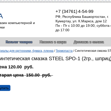
+7 (34761)
4-54-99
А
РФ, Республика Башкортостан, г.
Кумертау, ул. К.Маркса, дом 12
азин компьютерной и
Пн - Пт с 10:00 до 19:00, суббота 
ики
до 17:00
Каталог товаров
Новости и акции
Доставка и оплата
иалы для оргтехники, бумага, пленка
/
Термопаста
/
Синтетическая смазка ST
интетическая смазка STEEL SPO-1 (2гр., шприц
ена
120.00
руб.
тарая цена
150.00
руб.
упить