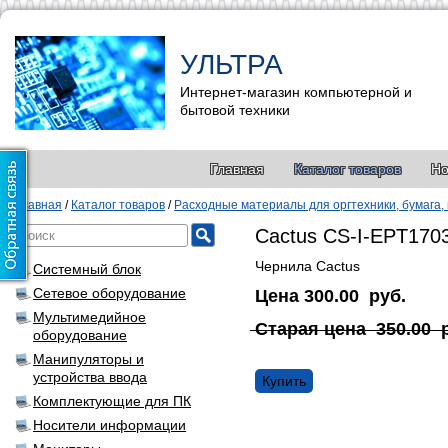
УЛЬТРА
Интернет-магазин компьютерной и
бытовой техники
Главная
Каталог товаров
Но
Главная
/
Каталог товаров
/
Расходные материалы для оргтехники, бумага,
Cactus CS-I-EPT170
Чернила Cactus
Системный блок
Сетевое оборудование
Цена
300.00
руб.
Мультимедийное
Старая цена
350.00
оборудование
Манипуляторы и
устройства ввода
Купить
Комплектующие для ПК
Носители информации