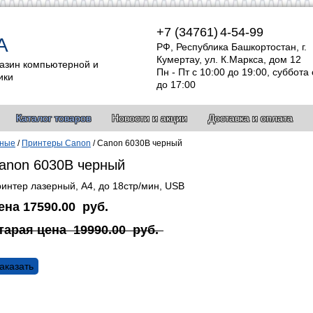
+7 (34761)
4-54-99
А
РФ, Республика Башкортостан, г.
Кумертау, ул. К.Маркса, дом 12
азин компьютерной и
Пн - Пт с 10:00 до 19:00, суббота 
ики
до 17:00
Каталог товаров
Новости и акции
Доставка и оплата
рные
/
Принтеры Canon
/
Canon 6030B черный
anon 6030B черный
интер лазерный, А4, до 18стр/мин, USB
ена
17590.00
руб.
тарая цена
19990.00
руб.
аказать