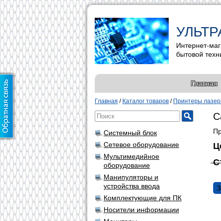
УЛЬТР
Интернет-маг
бытовой техн
Главная
Главная
/
Каталог товаров
/
Принтеры лазе
C
Пр
Системный блок
Сетевое оборудование
Ц
Мультимедийное
С
оборудование
Манипуляторы и
устройства ввода
З
Комплектующие для ПК
Носители информации