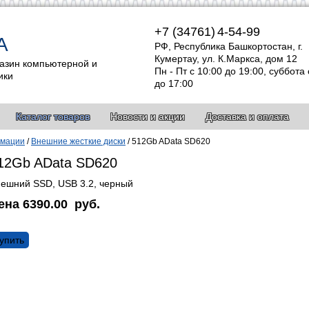
+7 (34761)
4-54-99
А
РФ, Республика Башкортостан, г.
Кумертау, ул. К.Маркса, дом 12
азин компьютерной и
Пн - Пт с 10:00 до 19:00, суббота 
ики
до 17:00
Каталог товаров
Новости и акции
Доставка и оплата
рмации
/
Внешние жесткие диски
/
512Gb AData SD620
12Gb AData SD620
ешний SSD, USB 3.2, черный
ена
6390.00
руб.
упить