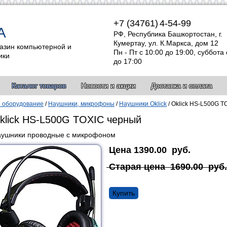
+7 (34761)
4-54-99
А
РФ, Республика Башкортостан, г.
Кумертау, ул. К.Маркса, дом 12
азин компьютерной и
Пн - Пт с 10:00 до 19:00, суббота 
ики
до 17:00
Каталог товаров
Новости и акции
Доставка и оплата
 оборудование
/
Наушники, микрофоны
/
Наушники Oklick
/
Oklick HS-L500G T
klick HS-L500G TOXIC черный
ушники проводные с микрофоном
Цена
1390.00
руб.
Старая цена
1690.00
руб.
Купить