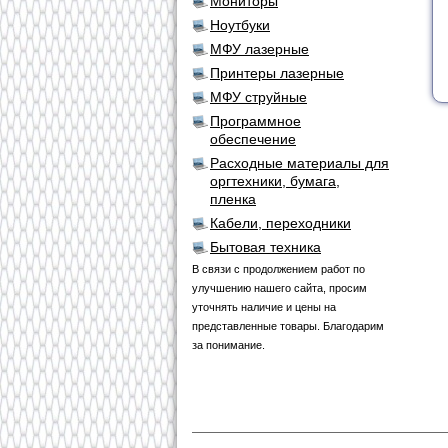
Мониторы
Ноутбуки
МФУ лазерные
Принтеры лазерные
МФУ струйные
Программное
обеспечение
Расходные материалы для
оргтехники, бумага,
пленка
Кабели, переходники
Бытовая техника
В связи с продолжением работ по
улучшению нашего сайта, просим
уточнять наличие и цены на
представленные товары. Благодарим
за понимание.