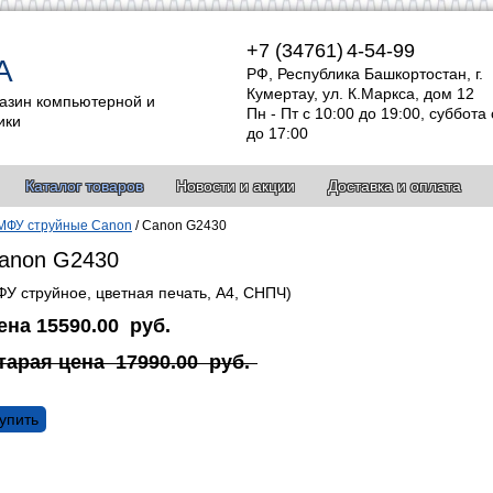
+7 (34761)
4-54-99
А
РФ, Республика Башкортостан, г.
Кумертау, ул. К.Маркса, дом 12
азин компьютерной и
Пн - Пт с 10:00 до 19:00, суббота 
ики
до 17:00
Каталог товаров
Новости и акции
Доставка и оплата
МФУ струйные Canon
/
Canon G2430
anon G2430
У струйное, цветная печать, А4, СНПЧ)
ена
15590.00
руб.
тарая цена
17990.00
руб.
упить