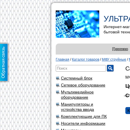
УЛЬТР
Интернет-маг
бытовой техн
Главная
Главная
/
Каталог товаров
/
МФУ струйные
/
C
МФ
Системный блок
Сетевое оборудование
Ц
Мультимедийное
С
оборудование
Манипуляторы и
устройства ввода
К
Комплектующие для ПК
Носители информации