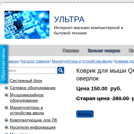
УЛЬТРА
Интернет-магазин компьютерной и
бытовой техники
Главная
Каталог товаров
Но
Главная
/
Каталог товаров
/
Манипуляторы и устройства ввода
/
Коврики д
Коврик для мыши Q6
оверлок
Системный блок
Сетевое оборудование
Цена
150.00
руб.
Мультимедийное
Старая цена
280.00
оборудование
Манипуляторы и
устройства ввода
Купить
Комплектующие для ПК
Носители информации