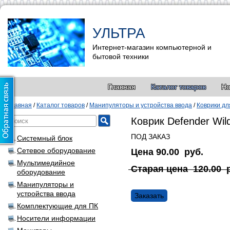
УЛЬТРА
Интернет-магазин компьютерной и
бытовой техники
Главная
Каталог товаров
Но
Главная
/
Каталог товаров
/
Манипуляторы и устройства ввода
/
Коврики д
Коврик Defender Wil
ПОД ЗАКАЗ
Системный блок
Сетевое оборудование
Цена
90.00
руб.
Мультимедийное
Старая цена
120.00
оборудование
Манипуляторы и
устройства ввода
Заказать
Комплектующие для ПК
Носители информации