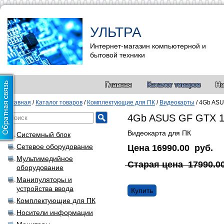
УЛЬТРА
Интернет-магазин компьютерной и
бытовой техники
Главная
Каталог товаров
Но
Главная
/
Каталог товаров
/
Комплектующие для ПК
/
Видеокарты
/
4Gb ASU
4Gb ASUS GF GTX 10
Видеокарта для ПК
Системный блок
Сетевое оборудование
Цена
16990.00
руб.
Мультимедийное
Старая цена
17990.0
оборудование
Манипуляторы и
устройства ввода
Купить
Комплектующие для ПК
Носители информации