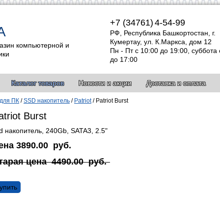
+7 (34761)
4-54-99
А
РФ, Республика Башкортостан, г.
Кумертау, ул. К.Маркса, дом 12
азин компьютерной и
Пн - Пт с 10:00 до 19:00, суббота 
ики
до 17:00
Каталог товаров
Новости и акции
Доставка и оплата
для ПК
/
SSD накопитель
/
Patriot
/
Patriot Burst
atriot Burst
d накопитель, 240Gb, SATA3, 2.5"
ена
3890.00
руб.
тарая цена
4490.00
руб.
упить