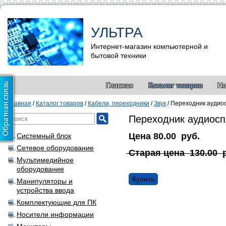
УЛЬТРА
Интернет-магазин компьютерной и
бытовой техники
Главная
Каталог товаров
Но
Главная
/
Каталог товаров
/
Кабели, переходники
/
Звук
/
Переходник аудиос
Переходник аудиосп
Цена
80.00
руб.
Системный блок
Сетевое оборудование
Старая цена
130.00
Мультимедийное
оборудование
Купить
Манипуляторы и
устройства ввода
Комплектующие для ПК
Носители информации