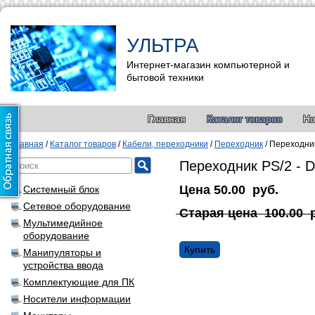
УЛЬТРА
Интернет-магазин компьютерной и
бытовой техники
Главная
Каталог товаров
Но
Главная
/
Каталог товаров
/
Кабели, переходники
/
Переходник
/
Переходник
Переходник PS/2 - D
Цена
50.00
руб.
Системный блок
Сетевое оборудование
Старая цена
100.00
Мультимедийное
оборудование
Купить
Манипуляторы и
устройства ввода
Комплектующие для ПК
Носители информации