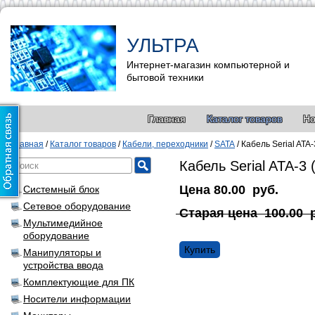
УЛЬТРА
Интернет-магазин компьютерной и
бытовой техники
Главная
Каталог товаров
Но
Главная
/
Каталог товаров
/
Кабели, переходники
/
SATA
/
Кабель Serial ATA
Кабель Serial ATA-3 
Цена
80.00
руб.
Системный блок
Сетевое оборудование
Старая цена
100.00
Мультимедийное
оборудование
Купить
Манипуляторы и
устройства ввода
Комплектующие для ПК
Носители информации