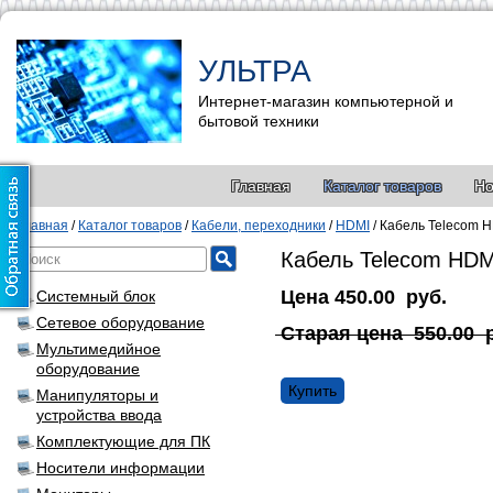
УЛЬТРА
Интернет-магазин компьютерной и
бытовой техники
Главная
Каталог товаров
Но
Главная
/
Каталог товаров
/
Кабели, переходники
/
HDMI
/
Кабель Telecom H
Кабель Telecom HDM
Цена
450.00
руб.
Системный блок
Сетевое оборудование
Старая цена
550.00
Мультимедийное
оборудование
Купить
Манипуляторы и
устройства ввода
Комплектующие для ПК
Носители информации