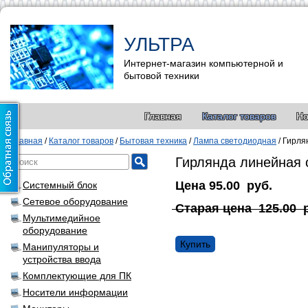
УЛЬТРА
Интернет-магазин компьютерной и
бытовой техники
Главная
Каталог товаров
Но
Главная
/
Каталог товаров
/
Бытовая техника
/
Лампа светодиодная
/
Гирля
Гирлянда линейная 
Цена
95.00
руб.
Системный блок
Сетевое оборудование
Старая цена
125.00
Мультимедийное
оборудование
Купить
Манипуляторы и
устройства ввода
Комплектующие для ПК
Носители информации