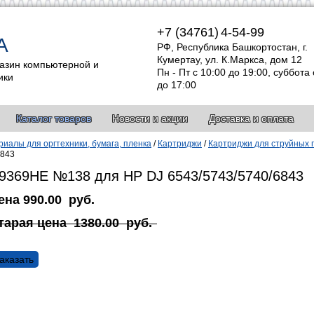
+7 (34761)
4-54-99
А
РФ, Республика Башкортостан, г.
Кумертау, ул. К.Маркса, дом 12
азин компьютерной и
Пн - Пт с 10:00 до 19:00, суббота 
ики
до 17:00
Каталог товаров
Новости и акции
Доставка и оплата
иалы для оргтехники, бумага, пленка
/
Картриджи
/
Картриджи для струйных 
6843
9369HE №138 для HP DJ 6543/5743/5740/6843
ена
990.00
руб.
тарая цена
1380.00
руб.
аказать