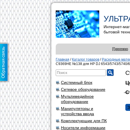
УЛЬТР
Интернет-маг
бытовой техн
Главная
Главная
/
Каталог товаров
/
Расходные матер
C9369HE №138 для HP DJ 6543/5743/5740/
C
Ц
Системный блок
Сетевое оборудование
С
Мультимедийное
оборудование
З
Манипуляторы и
устройства ввода
Комплектующие для ПК
Носители информации