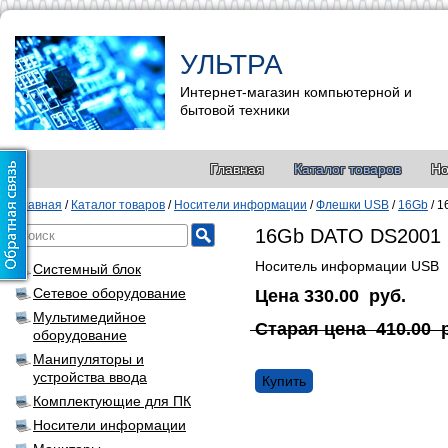
УЛЬТРА
Интернет-магазин компьютерной и
бытовой техники
Главная
Каталог товаров
Но
Главная
/
Каталог товаров
/
Носители информации
/
Флешки USB
/
16Gb
/
1
16Gb DATO DS2001 
Носитель информации USB
Системный блок
Сетевое оборудование
Цена
330.00
руб.
Мультимедийное
Старая цена
410.00
оборудование
Манипуляторы и
устройства ввода
Купить
Комплектующие для ПК
Носители информации