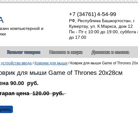
+7 (34761)
4-54-99
А
РФ, Республика Башкортостан, г.
Кумертау, ул. К.Маркса, дом 12
азин компьютерной и
Пн - Пт с 10:00 до 19:00, суббота 
ики
до 17:00
Каталог товаров
Новости и акции
Доставка и оплата
устройства ввода
/
Коврики для мыши
/
Коврик для мыши Game of Thrones 20
оврик для мыши Game of Thrones 20x28см
ена
90.00
руб.
тарая цена
120.00
руб.
упить