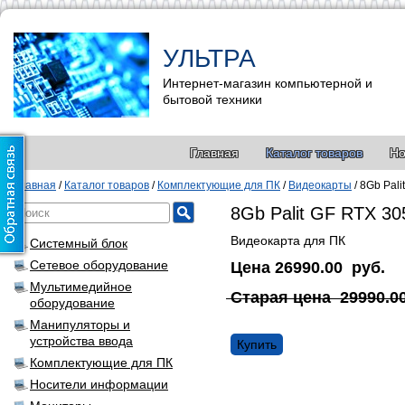
УЛЬТРА
Интернет-магазин компьютерной и
бытовой техники
Главная
Каталог товаров
Но
Главная
/
Каталог товаров
/
Комплектующие для ПК
/
Видеокарты
/
8Gb Pal
8Gb Palit GF RTX 3
Видеокарта для ПК
Системный блок
Сетевое оборудование
Цена
26990.00
руб.
Мультимедийное
Старая цена
29990.0
оборудование
Манипуляторы и
устройства ввода
Купить
Комплектующие для ПК
Носители информации