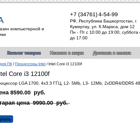
+7 (34761)
4-54-99
А
РФ, Республика Башкортостан, г.
Кумертау, ул. К.Маркса, дом 12
азин компьютерной и
Пн - Пт с 10:00 до 19:00, суббота 
ики
до 17:00
Каталог товаров
Новости и акции
Доставка и оплата
для ПК
/
Процессоры Intel
/
Intel Core i3 12100f
ntel Core i3 12100f
оцессор LGA 1700, 4x3.3 ГГЦ, L2- 5Mb, L3- 12Mb, 2xDDR4/DDR5 4
ена
8590.00
руб.
тарая цена
9990.00
руб.
упить